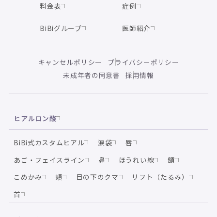
料金表
症例
BiBiグループ
医師紹介
キャンセルポリシー
プライバシーポリシー
未成年者の同意書
採用情報
ヒアルロン酸
BiBi式カスタムヒアル
涙袋
唇
あご・フェイスライン
鼻
ほうれい線
額
こめかみ
頬
目の下のクマ
リフト（たるみ）
首