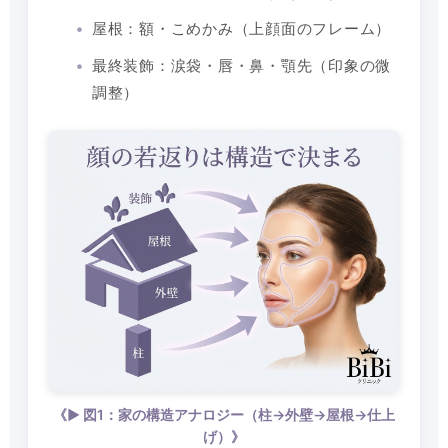
屋根：額・こめかみ（上顔面のフレーム）
最終装飾：涙袋・唇・鼻・顎先（印象の微
調整）
《▶ 図1：家の構造アナロジー（柱→外壁→屋根→仕上
げ）》