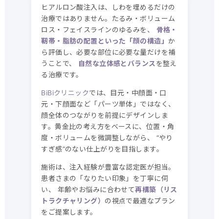
ヒアルロン酸注入は、しわを埋めるだけの
治療ではありません。たるみ・ボリューム
ロス・フェイスラインのゆるみを、
骨格・
靭帯・脂肪の配置といった「顔の構造」
か
ら評価し、必要な部位に必要な量だけを補
うことで、
自然な立体感とバランス
を整え
る治療です。
BiBiクリニック
では、目元・中顔面・口
元・下顔面など「パーツ単体」ではなく、
顔全体のつながりを前提にデザインしま
す。黄金比の考え方をベースに、位置・角
度・ボリュームを微調整しながら、 “やり
すぎ感”のない仕上がりを目指します。
施術は、注入経験が豊富な認定医が担当。
患者さまの「なりたい印象」を丁寧に伺
い、 年齢やお悩みに合わせて
再構築（リス
トラクチャリング）
の視点で最適なプラン
をご提案します。