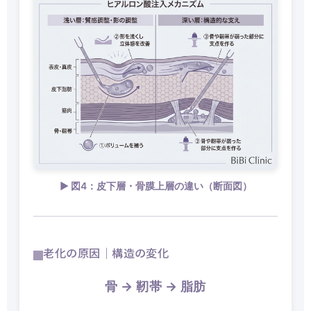
▶ 図4：皮下層・骨膜上層の違い（断面図）
老化の原因｜構造の変化
骨 → 靭帯 → 脂肪