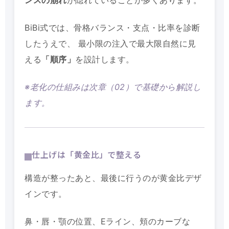
ンスの崩れ
が隠れていることが多くあります。
BiBi式では、骨格バランス・支点・比率を診断
したうえで、 最小限の注入で最大限自然に見
える
「順序」
を設計します。
※老化の仕組みは次章（02）で基礎から解説し
ます。
仕上げは「黄金比」で整える
構造が整ったあと、最後に行うのが黄金比デザ
インです。
鼻・唇・顎の位置、Eライン、頬のカーブな