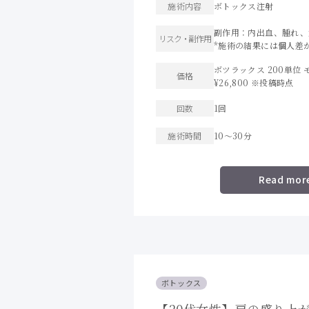
施術内容
ボトックス注射
副作用：内出血、腫れ、
リスク・
副作用
*施術の結果には個人差
ボツラックス 200単位 モニ
価格
¥26,800 ※投稿時点
回数
1回
施術時間
10〜30分
Read mor
ボトックス