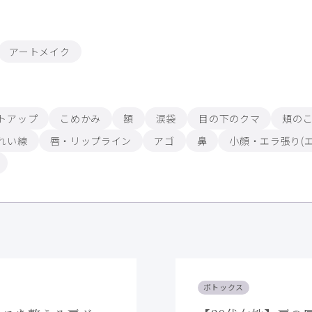
アートメイク
トアップ
こめかみ
額
涙袋
目の下のクマ
頬の
れい線
唇・リップライン
アゴ
鼻
小顔・エラ張り(エ
ボトックス