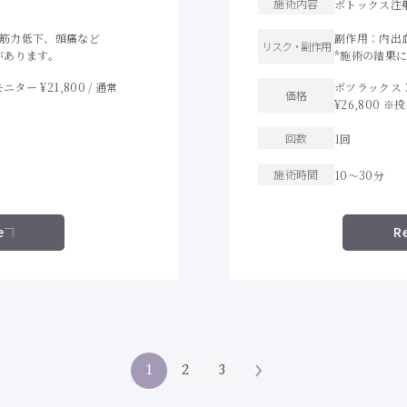
施術内容
ボトックス注
筋力低下、頭痛など
副作用：内出
リスク・
副作用
があります。
*施術の結果
ター ¥21,800 / 通常
ボツラックス 2
価格
¥26,800 
回数
1回
施術時間
10〜30分
e
R
1
2
3