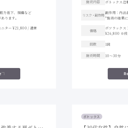
施術内容
ボトックス注
筋力低下、頭痛など
副作用：内出
リスク・
副作用
があります。
*施術の結果
ター ¥21,800 / 通常
ボツラックス 2
価格
¥26,800 
回数
1回
施術時間
10〜30分
e
R
ボトックス
を改善する肩ボトッ
【30代女性】自然