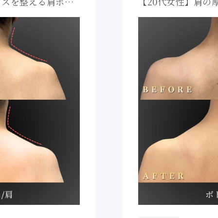
ンスを整える肩ボト
【20代女性】肩の
iBiクリニック
ス症例｜大阪 心斎橋