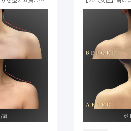
がりを整える肩ボト
【20代女性】肩の
iBiクリニック
和する姿勢改善症例
ック