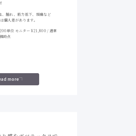
射
血、腫れ、筋力低下、頭痛など
には個人差があります。
00単位 モニター ¥21,800 / 通常
※投稿時点
ead more