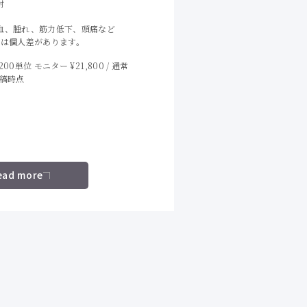
射
血、腫れ、筋力低下、頭痛など
には個人差があります。
00単位 モニター ¥21,800 / 通常
※投稿時点
ead more