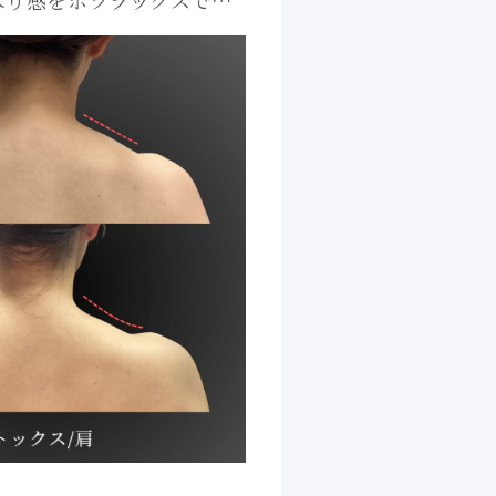
はり感をボツラックスで緩
｜大阪 心斎橋BiBiクリニ