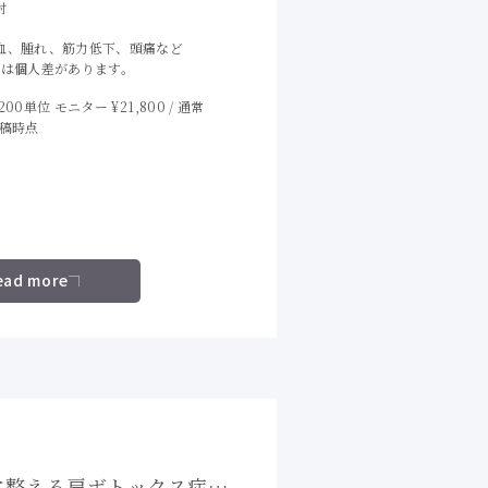
射
血、腫れ、筋力低下、頭痛など
には個人差があります。
00単位 モニター ¥21,800 / 通常
※投稿時点
ead more
に整える肩ボトックス症例