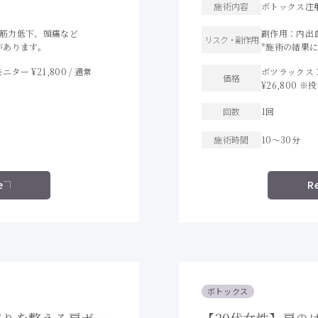
施術内容
ボトックス注
筋力低下、頭痛など
副作用：内出
リスク・
副作用
があります。
*施術の結果
ター ¥21,800 / 通常
ボツラックス 2
価格
¥26,800 
回数
1回
施術時間
10〜30分
e
R
ボトックス