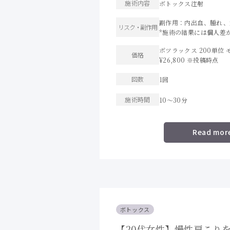
施術内容
ボトックス注射
副作用：内出血、腫れ、
リスク・
副作用
*施術の結果には個人差
ボツラックス 200単位 モニ
価格
¥26,800 ※投稿時点
回数
1回
施術時間
10〜30分
Read mor
ボトックス
【20代女性】慢性肩こり