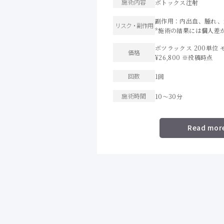
施術内容
ボトックス注射
副作用：内出血、腫れ、
リスク・
副作用
*施術の結果には個人差
ボツラックス 200単位 モニ
価格
¥26,800 ※投稿時点
回数
1回
施術時間
10〜30分
Read mor