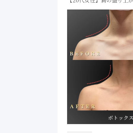
【20代女性】肩の盛り上
ックス症例｜大阪 心斎橋B