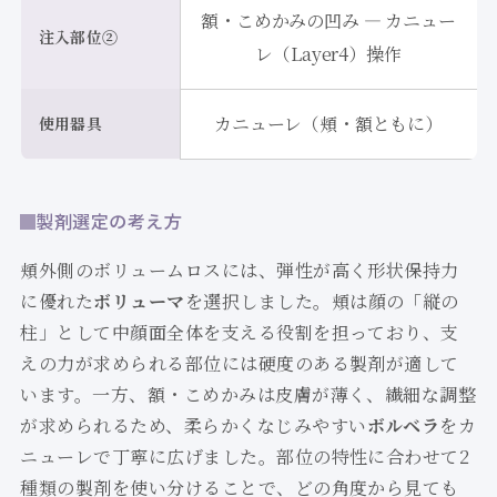
額・こめかみの凹み — カニュー
注入部位②
レ（Layer4）操作
カニューレ（頬・額ともに）
使用器具
製剤選定の考え方
頬外側のボリュームロスには、弾性が高く形状保持力
に優れた
ボリューマ
を選択しました。頬は顔の「縦の
柱」として中顔面全体を支える役割を担っており、支
えの力が求められる部位には硬度のある製剤が適して
います。一方、額・こめかみは皮膚が薄く、繊細な調整
が求められるため、柔らかくなじみやすい
ボルベラ
をカ
ニューレで丁寧に広げました。部位の特性に合わせて2
種類の製剤を使い分けることで、どの角度から見ても