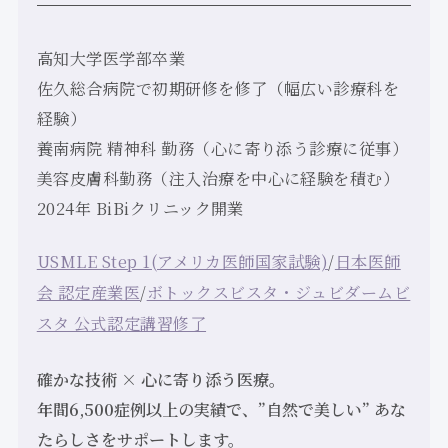
高知大学医学部卒業
佐久総合病院で初期研修を修了（幅広い診療科を
経験）
養南病院 精神科 勤務（心に寄り添う診療に従事）
美容皮膚科勤務（注入治療を中心に経験を積む）
2024年 BiBiクリニック開業
USMLE Step 1(アメリカ医師国家試験)
/
日本医師
会 認定産業医
/
ボトックスビスタ・ジュビダームビ
スタ 公式認定講習修了
確かな技術 × 心に寄り添う医療。
年間6,500症例以上の実績で、”自然で美しい” あな
たらしさをサポートします。