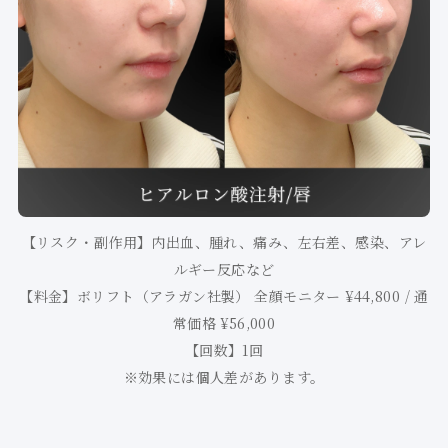
【リスク・副作用】内出血、腫れ、痛み、左右差、感染、アレ
ルギー反応など
【料金】ボリフト（アラガン社製） 全顔モニター ¥44,800 / 通
常価格 ¥56,000
【回数】1回
※効果には個人差があります。