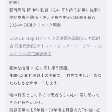
経験）
養南病院 精神科 勤務（心に寄り添う診療に従事）
美容皮膚科勤務（注入治療を中心に経験を積む）
2024年 BiBiクリニック開業
USMLE Step 1(アメリカ医師国家試験)
/
日本医師
会 認定産業医
/
ボトックスビスタ・ジュビダームビ
スタ 公式認定講習修了
確かな技術 × 心に寄り添う医療。
年間6,500症例以上の実績で、”自然で美しい” あな
たらしさをサポートします。
精神科医として多くの患者さまの心に寄り添って
きた経験を活かし、
美容医療でも5年後・10年後を見据えた”本当に必