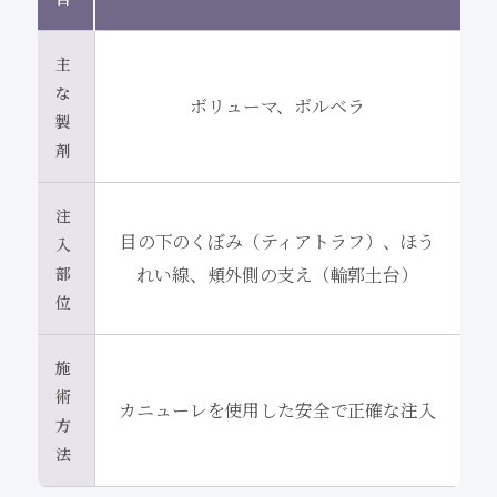
主
な
ボリューマ、ボルベラ
製
剤
注
目の下のくぼみ（ティアトラフ）、ほう
入
部
れい線、頬外側の支え（輪郭土台）
位
施
術
カニューレを使用した安全で正確な注入
方
法