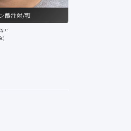
など
金)