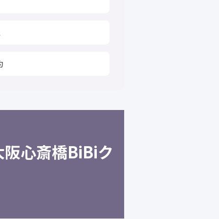
A
約
阪心斎橋BiBiク