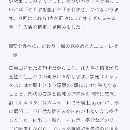
が突出して整っていても、残りがバランスを崩して
いれば「やりすぎ感」や「不自然さ」につながりま
す。今回はこれら3点が同時に成立するボリューム
量・注入層を慎重に見極めました。
安全性へのこだわり：層の見極めとカニューレ操
作
広範囲にわたる施術だからこそ、注入層の精度が安
全性と仕上がりの両方に直結します。顎先（ボラッ
クス）は骨膜上と皮下深層の2層に分けて注入する
ことで、形状の安定と輪郭の連続性を同時に確保。
額（ボルベラ）はカニューレで骨膜上layer4に丁寧
に展開し、不自然な膨らみや凹凸が出ないよう操作
しました。内出血・腫れ・左右差・塞栓などのリス
クに配慮しながら、ブロック麻酔で患者様の負担を