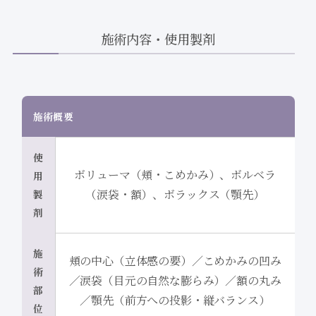
施術内容・使用製剤
施術概要
使
ボリューマ（頬・こめかみ）、ボルベラ
用
（涙袋・額）、ボラックス（顎先）
製
剤
施
頬の中心（立体感の要）／こめかみの凹み
術
／涙袋（目元の自然な膨らみ）／額の丸み
部
／顎先（前方への投影・縦バランス）
位