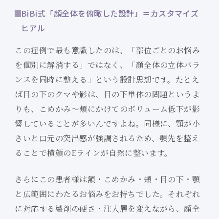
BiBi式「顔全体を俯瞰した設計」＝カスタマイズ
ヒアル
この症例で最も意識したのは、「部位ごとのお悩み
を個別に解消する」ではなく、「顔全体の立体バラ
ンスを同時に整える」という設計思想です。たとえ
ば目の下のクマや影は、目の下単体の問題というよ
りも、こめかみ〜頬にかけてのボリューム低下が影
響していることが多いんですよね。同様に、顎が小
さいと口元の突出感が強調されるため、顎先を整え
ることで横顔のEラインが自然に整います。
さらにこの患者様は額・こめかみ・頬・目の下・顎
と広範囲にわたるお悩みをお持ちでした。それぞれ
に対応する製剤の硬さ・注入層を変えながら、顔全