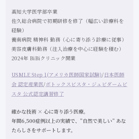
高知大学医学部卒業
佐久総合病院で初期研修を修了（幅広い診療科を
経験）
養南病院 精神科 勤務（心に寄り添う診療に従事）
美容皮膚科勤務（注入治療を中心に経験を積む）
2024年 BiBiクリニック開業
USMLE Step 1(アメリカ医師国家試験)
/
日本医師
会 認定産業医
/
ボトックスビスタ・ジュビダームビ
スタ 公式認定講習修了
確かな技術 × 心に寄り添う医療。
年間6,500症例以上の実績で、”自然で美しい” あな
たらしさをサポートします。