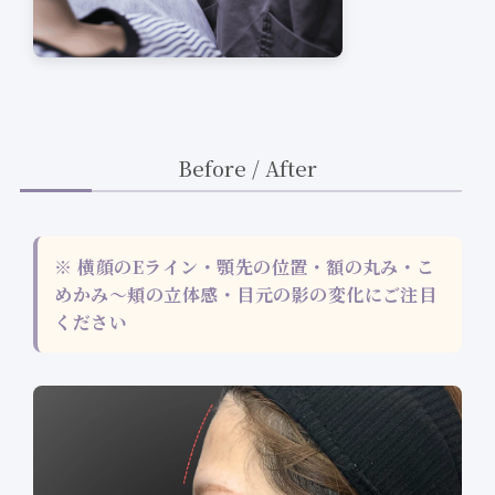
Before / After
※ 横顔のEライン・顎先の位置・額の丸み・こ
めかみ〜頬の立体感・目元の影の変化にご注目
ください