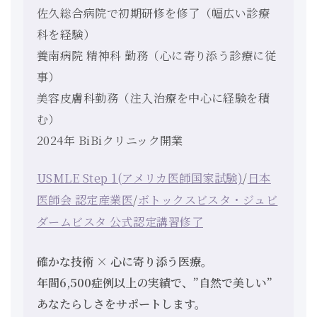
佐久総合病院で初期研修を修了（幅広い診療
科を経験）
養南病院 精神科 勤務（心に寄り添う診療に従
事）
美容皮膚科勤務（注入治療を中心に経験を積
む）
2024年 BiBiクリニック開業
USMLE Step 1(アメリカ医師国家試験)
/
日本
医師会 認定産業医
/
ボトックスビスタ・ジュビ
ダームビスタ 公式認定講習修了
確かな技術 × 心に寄り添う医療。
年間6,500症例以上の実績で、”自然で美しい”
あなたらしさをサポートします。