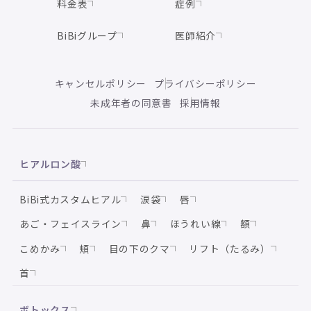
料金表
症例
BiBiグループ
医師紹介
キャンセルポリシー
プライバシーポリシー
未成年者の同意書
採用情報
ヒアルロン酸
BiBi式カスタムヒアル
涙袋
唇
あご・フェイスライン
鼻
ほうれい線
額
こめかみ
頬
目の下のクマ
リフト（たるみ）
首
ボトックス