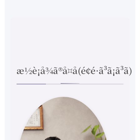
æ½è¡å¾ã®å¤å(é¢é·ã³ã¡ã³ã)