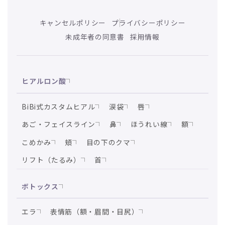
キャンセルポリシー
プライバシーポリシー
未成年者の同意書
採用情報
ヒアルロン酸
BiBi式カスタムヒアル
涙袋
唇
あご・フェイスライン
鼻
ほうれい線
額
こめかみ
頬
目の下のクマ
リフト（たるみ）
首
ボトックス
エラ
表情筋（額・眉間・目尻）