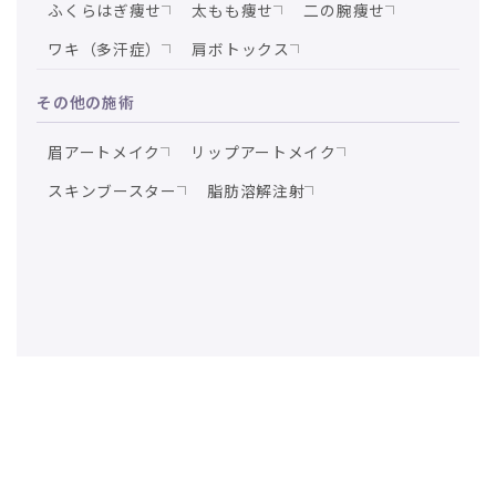
ふくらはぎ痩せ
太もも痩せ
二の腕痩せ
ワキ（多汗症）
肩ボトックス
その他の施術
眉アートメイク
リップアートメイク
スキンブースター
脂肪溶解注射