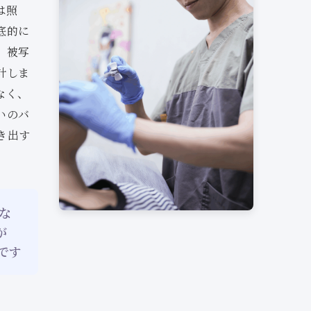
は照
底的に
、被写
計しま
なく、
いのバ
き出す
な
が
です