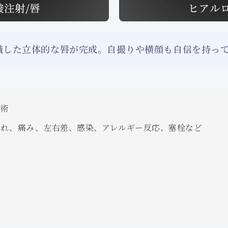
識した立体的な唇が完成。自撮りや横顔も自信を持っ
術
腫れ、痛み、左右差、感染、アレルギー反応、塞栓など
袋