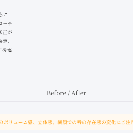
らこ
ローチ
修正が
決定、
「後悔
Before / After
のボリューム感、立体感、横顔での唇の存在感の変化にご注