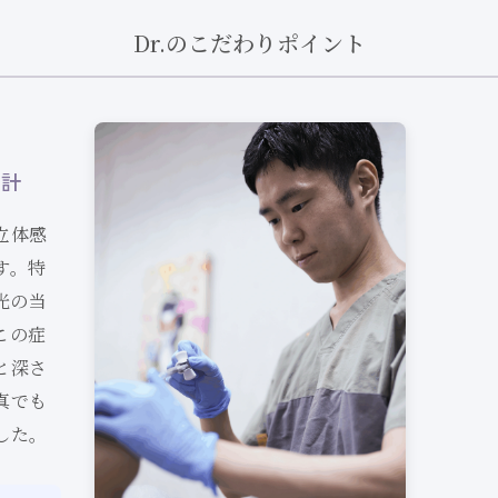
Dr.のこだわりポイント
設計
立体感
す。特
光の当
この症
と深さ
真でも
した。