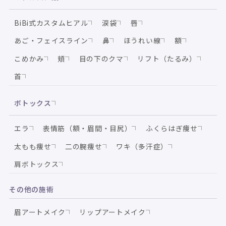
BiBi式カスタムヒアル
涙袋
唇
あご・フェイスライン
鼻
ほうれい線
額
こめかみ
頬
目の下のクマ
リフト（たるみ）
首
ボトックス
エラ
表情筋（額・眉間・目尻）
ふくらはぎ痩せ
太もも痩せ
二の腕痩せ
ワキ（多汗症）
肩ボトックス
その他の施術
眉アートメイク
リップアートメイク