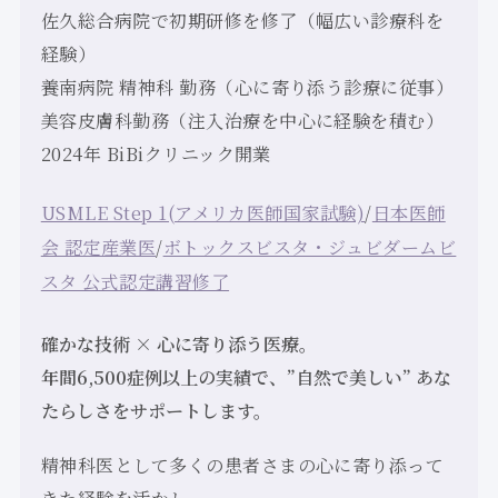
佐久総合病院で初期研修を修了（幅広い診療科を
経験）
養南病院 精神科 勤務（心に寄り添う診療に従事）
美容皮膚科勤務（注入治療を中心に経験を積む）
2024年 BiBiクリニック開業
USMLE Step 1(アメリカ医師国家試験)
/
日本医師
会 認定産業医
/
ボトックスビスタ・ジュビダームビ
スタ 公式認定講習修了
確かな技術 × 心に寄り添う医療。
年間6,500症例以上の実績で、”自然で美しい” あな
たらしさをサポートします。
精神科医として多くの患者さまの心に寄り添って
きた経験を活かし、