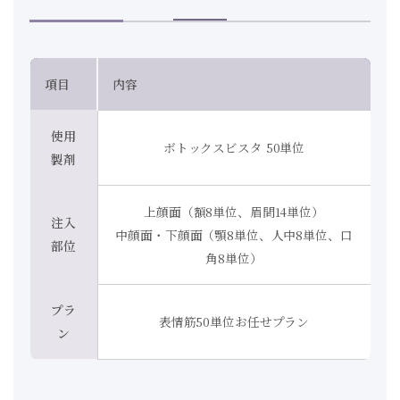
項目
内容
使用
ボトックスビスタ 50単位
製剤
上顔面（額8単位、眉間14単位）
注入
中顔面・下顔面（顎8単位、人中8単位、口
部位
角8単位）
プラ
表情筋50単位お任せプラン
ン