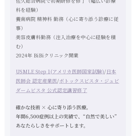
佐久総合病院で初期研修を修了（幅広い診療
科を経験）
養南病院 精神科 勤務（心に寄り添う診療に従
事）
美容皮膚科勤務（注入治療を中心に経験を積
む）
2024年 BiBiクリニック開業
USMLE Step 1(アメリカ医師国家試験)
/
日本
医師会 認定産業医
/
ボトックスビスタ・ジュビ
ダームビスタ 公式認定講習修了
確かな技術 × 心に寄り添う医療。
年間6,500症例以上の実績で、“自然で美しい”
あなたらしさをサポートします。