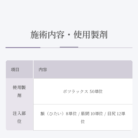
施術内容・使用製剤
項目
内容
使用製
ボツラックス 50単位
剤
注入部
額（ひたい）8単位 / 眉間 10単位 / 目尻 12単
位
位