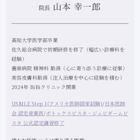
山本 幸一郎
院長
高知大学医学部卒業
佐久総合病院で初期研修を修了（幅広い診療科を
経験）
養南病院 精神科 勤務（心に寄り添う診療に従事）
美容皮膚科勤務（注入治療を中心に経験を積む）
2024年 BiBiクリニック開業
USMLE Step 1(アメリカ医師国家試験)
/
日本医師
会 認定産業医
/
ボトックスビスタ・ジュビダームビ
スタ 公式認定講習修了