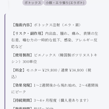
ボトックス
小顔・エラ張り(エラボト)
【施術内容】
ボトックス注射（エラ・肩）
【リスク・副作用】
内出血、腫れ、痛み、表情の左
右差、噛む力の一時的な低下、感染、アレルギー反
応など
【使用製剤】
ビエノックス（韓国製ボツリヌストキ
シン）300単位
【料金】
モニター ¥29,800 / 通常 ¥34,800（税
込）
【効果発現】
1〜2週間後から現れ始め、2〜4週間後
にピーク
【持続期間】
3〜4ヶ月程度（個人差あります）
【施術時間】
約15〜30分