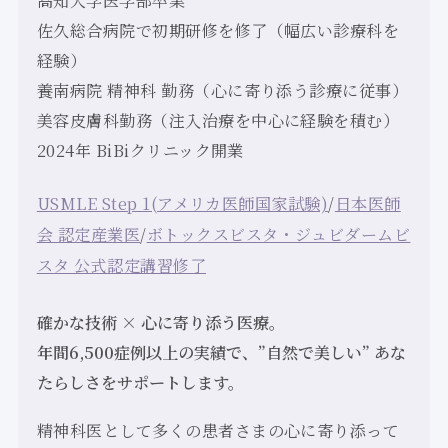
高知大学医学部卒業
佐久総合病院で初期研修を修了（幅広い診療科を
経験）
養南病院 精神科 勤務（心に寄り添う診療に従事）
美容皮膚科勤務（注入治療を中心に経験を積む）
2024年 BiBiクリニック開業
USMLE Step 1(アメリカ医師国家試験)
/
日本医師
会 認定産業医
/
ボトックスビスタ・ジュビダームビ
スタ 公式認定講習修了
確かな技術 × 心に寄り添う医療。
年間6,500症例以上の実績で、”自然で美しい” あな
たらしさをサポートします。
精神科医として多くの患者さまの心に寄り添って