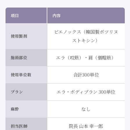
項目
内容
ビエノックス（韓国製ボツリヌ
使用製剤
ストキシン）
エラ（咬筋）・肩（僧帽筋）
施術部位
合計300単位
使用単位数
エラ・ボディプラン 300単位
プラン
なし
麻酔
院長 山本 幸一郎
担当医師