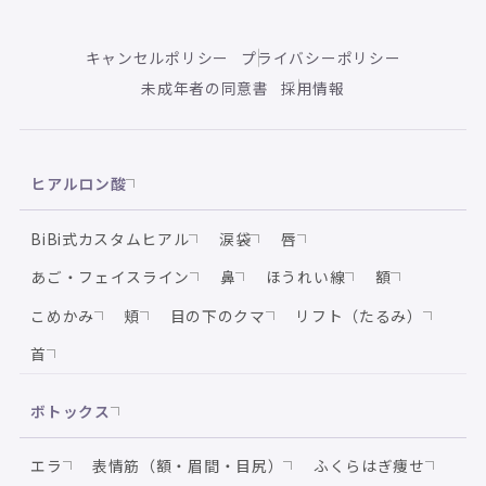
キャンセルポリシー
プライバシーポリシー
未成年者の同意書
採用情報
ヒアルロン酸
BiBi式カスタムヒアル
涙袋
唇
あご・フェイスライン
鼻
ほうれい線
額
こめかみ
頬
目の下のクマ
リフト（たるみ）
首
ボトックス
エラ
表情筋（額・眉間・目尻）
ふくらはぎ痩せ