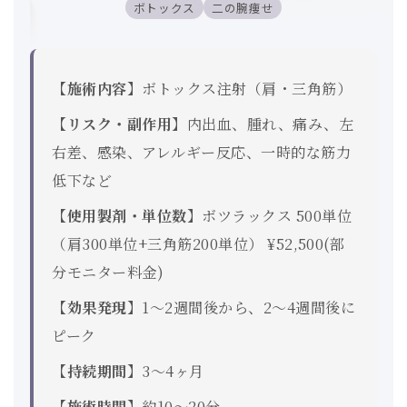
ボトックス
二の腕痩せ
【施術内容】
ボトックス注射（肩・三角筋）
【リスク・副作用】
内出血、腫れ、痛み、左
右差、感染、アレルギー反応、一時的な筋力
低下など
【使用製剤・単位数】
ボツラックス 500単位
（肩300単位+三角筋200単位） ¥52,500(部
分モニター料金)
【効果発現】
1〜2週間後から、2〜4週間後に
ピーク
【持続期間】
3〜4ヶ月
【施術時間】
約10〜20分