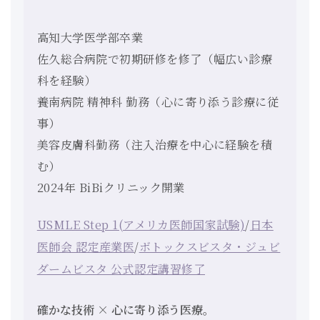
高知大学医学部卒業
佐久総合病院で初期研修を修了（幅広い診療
科を経験）
養南病院 精神科 勤務（心に寄り添う診療に従
事）
美容皮膚科勤務（注入治療を中心に経験を積
む）
2024年 BiBiクリニック開業
USMLE Step 1(アメリカ医師国家試験)
/
日本
医師会 認定産業医
/
ボトックスビスタ・ジュビ
ダームビスタ 公式認定講習修了
確かな技術 × 心に寄り添う医療。