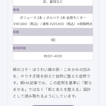
応、塞栓など
価格
ボリューマ 2本 + ボルベラ 2本 全顔モニター
¥161,600（税込）/ 通常 ¥201,600（税込）※投稿時点
回数
1回
施術時間
約20〜40分
頬のコケ・ほうれい線の影・こめかみの凹み
を、やりすぎ感を抑えて自然に整えた症例で
す。頬HA記事では、この症例を基準に「膨ら
ませる」ではなく「影と支えを整える」設計
として読み取れるようにしています。