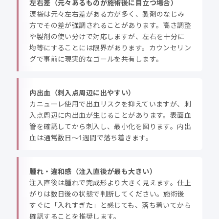
左右差（元々あるものが施術後に目立つ場合）
涙袋は元々左右差がある方が多く、製剤のなじみ
方でその差が強調されることがあります。高さ調整
や製剤の使い分けで対応しますが、左右を十分に
均等にすることには限界があります。カウンセリン
グで事前に現実的なゴールを共有します。
内出血（刺入点周辺に出やすい）
カニューレ使用で出血リスクを抑えていますが、刺
入点周辺に内出血が生じることがあります。表面血
管を確認してから刺入し、最小化を図ります。内出
血は通常数日〜1週間で落ち着きます。
腫れ・違和感（注入直後が最も大きい）
注入直後は腫れで完成形より大きく見えます。仕上
がりは数日後の状態で判断してください。施術後
すぐに「入れすぎた」と感じても、落ち着いてから
確認することを推奨します。