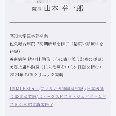
山本 幸一郎
院長
高知大学医学部卒業
佐久総合病院で初期研修を修了（幅広い診療科を
経験）
養南病院 精神科 勤務（心に寄り添う診療に従事）
美容皮膚科勤務（注入治療を中心に経験を積む）
2024年 BiBiクリニック開業
USMLE Step 1(アメリカ医師国家試験)
/
日本医師
会 認定産業医
/
ボトックスビスタ・ジュビダームビ
スタ 公式認定講習修了