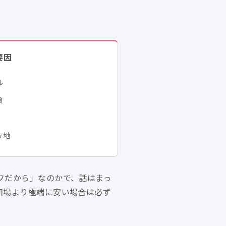
要因
ル
質
立地
フだから」なのかで、話はまっ
相場より極端に安い場合は必ず