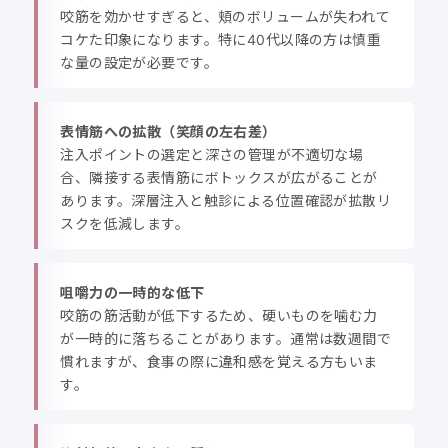
咬筋を効かせすぎると、頬のボリュームが失われて
コケた印象になります。特に40代以降の方は慎重
な量の設定が必要です。
表情筋への拡散（笑顔の左右差）
注入ポイントの選定と深さの管理が不適切な場
合、隣接する表情筋にボトックスが広がることが
あります。深層注入と触診による位置確認が拡散リ
スクを低減します。
咀嚼力の一時的な低下
咬筋の筋活動が低下するため、硬いものを噛む力
が一時的に落ちることがあります。通常は数週間で
慣れますが、食事の際に違和感を覚える方もいま
す。