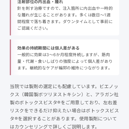
注射部位の内出血・腫れ
針を刺す治療ですので、注入箇所に内出血や一時的
な腫れが生じることがあります。多くは数日〜1週
間程度で落ち着きます。ダウンタイムとして事前に
ご認識ください。
効果の持続期間には個人差がある
一般的に効果は3〜6か月程度持続しますが、筋肉
量・代謝・食いしばりの強度によって個人差があり
ます。継続的なケアが輪郭の維持につながります。
当院では製剤の選定にも配慮しています。ビエノッ
クス（韓国製ボツリヌストキシン）と、アラガン社
製のボトックスビスタ®をご用意しており、左右差
リスクをできるだけ抑えたい場合はボトックスビス
タ®を選択することがあります。使用製剤について
はカウンセリングで詳しくご説明します。