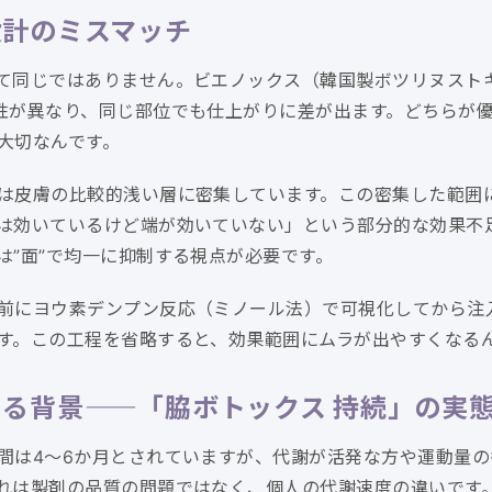
設計のミスマッチ
て同じではありません。ビエノックス（韓国製ボツリヌスト
性が異なり、同じ部位でも仕上がりに差が出ます。どちらが
大切なんです。
は皮膚の比較的浅い層に密集しています。この密集した範囲
は効いているけど端が効いていない」という部分的な効果不
は”面”で均一に抑制する視点が必要です。
前にヨウ素デンプン反応（ミノール法）で可視化してから注
す。この工程を省略すると、効果範囲にムラが出やすくなる
る背景——「脇ボトックス 持続」の実
間は4〜6か月とされていますが、代謝が活発な方や運動量の
れは製剤の品質の問題ではなく、個人の代謝速度の違いです