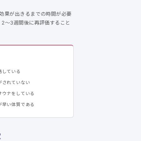
は効果が出きるまでの時間が必要
2〜3週間後に再評価すること
略している
がされていない
サウナをしている
が早い体質である
穴